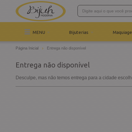
MENU
Bijuterias
Maquiage
Página Inicial
Entrega não disponível
Entrega não disponível
Desculpe, mas não temos entrega para a cidade escolh