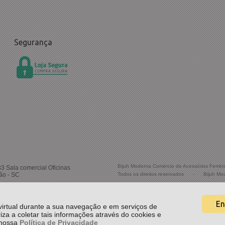
Segurança
Bijuh Moderna Comércio de Acessórios Femin
33 Sala comercial Oficinas
ão - SC
Todos os direitos reservados
-
Bijuh Mo
En
 virtual durante a sua navegação e em serviços de
riza a coletar tais informações através do cookies e
e nossa
Política de Privacidade