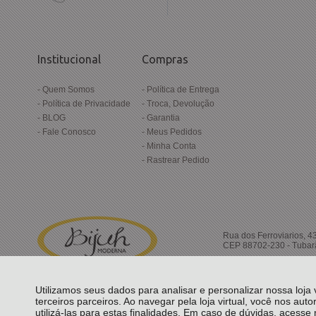
Institucional
Compras
Quem Somos
Política de Entrega
Política de Privacidade
Troca, Devolução
BLOG
Garantia
Fale Conosco
Meus Pedidos
Minha Conta
Rastrear Pedido
Rua dos Ferroviarios, 4
CEP 88702-230 - Tubar
Utilizamos seus dados para analisar e personalizar nossa loja
terceiros parceiros. Ao navegar pela loja virtual, você nos auto
utilizá-las para estas finalidades. Em caso de dúvidas, acess