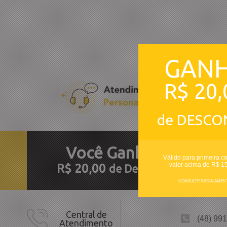
GAN
R$ 20,
de DESCO
Você
Ganhou
Válido para primeira c
R
valor acima de R$ 1
R$ 20,00
de Desconto
CONSULTE REGULAMEN
Central de
(48) 99
Atendimento