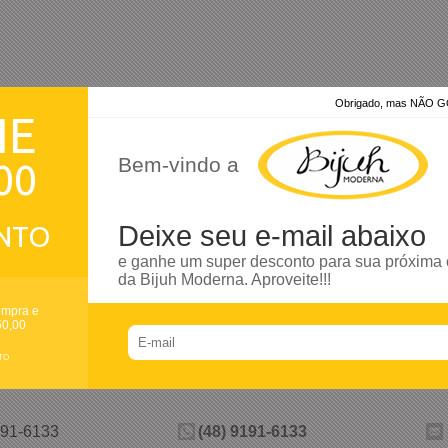
Obrigado, mas NÃO
HE
Bem-vindo a
00
NTO
Deixe seu e-mail abaixo
e ganhe um super desconto para sua próxima
da Bijuh Moderna. Aproveite!!!
Preencha e
ompra e
ECEBA SEU CUPOM
50,00
Válido para primeira compra e valor acima de R$
TO
(48) 9191-6133
191-6133