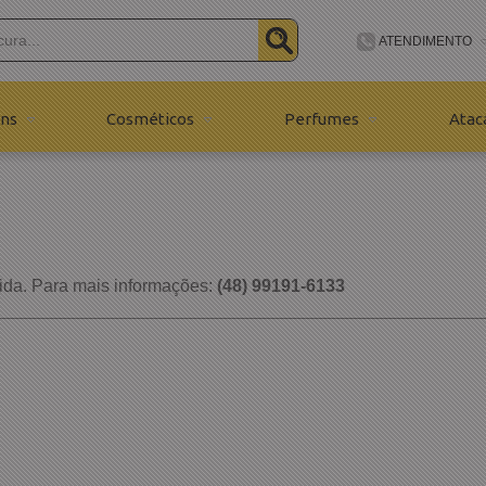
ATENDIMENTO
(48) 99191-6
ns
Cosméticos
Perfumes
Atac
(48) 9191-61
contato@bijuhmod
ida. Para mais informações:
(48) 99191-6133