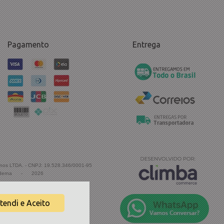
Pagamento
Entrega
inos LTDA. - CNPJ: 19.528.346/0001-95
derna
-
2026
tendi e Aceito