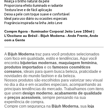
Realça o brilho natural da pele
Proporciona efeito iluminado e radiante
Textura leve e de fácil aplicação
Deixa a pele com toque suave e confortável
Ideal para uso diário ou ocasiões especiais
Fragrância inspirada na linha Jeito Leve
Compre Agora - Iluminador Corporal Jeito Leve 150ml |
L'Occitane au Brésil - Bijuh Moderna - Ande Frente, Ande
com a Gente
A
Bijuh Moderna
traz para você produtos selecionados
com foco em qualidade, estilo e tendências. Aqui você
encontra
bijuterias modernas
,
maquiagem feminina
,
produtos importados
e os
famosos cosméticos
coreanos
, ideais para quem busca beleza, praticidade e
novidades do mundo fashion e da beleza.
Nossos produtos são escolhidos para valorizar seu visual
no dia a dia e em ocasiões especiais, acompanhando as
principais tendências do mercado. Trabalhamos com itens
que unem
design moderno
,
acabamento de qualidade
e
preços acessíveis
, sempre pensando na sua
experiência de compra.
Compre com segurança na
Bijuh Moderna
, sua
loja