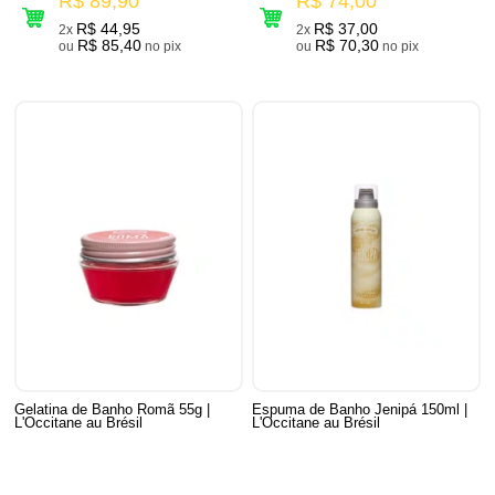
R$ 89,90
R$ 74,00
R$ 44,95
R$ 37,00
2x
2x
R$ 85,40
R$ 70,30
ou
no pix
ou
no pix
Gelatina de Banho Romã 55g |
Espuma de Banho Jenipá 150ml |
L'Occitane au Brésil
L'Occitane au Brésil