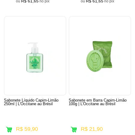
R$ 61,65
R$ 61,65
ou
no pix
ou
no pix
Sabonete Líquido Capim-Limão
Sabonete em Barra Capim-Limão
250ml | L'Occitane au Brésil
100g | L'Occitane au Brésil
R$ 59,90
R$ 21,90