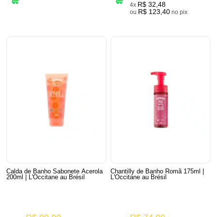
R$ 32,48
4x
R$ 123,40
ou
no pix
Calda de Banho Sabonete Acerola
Chantilly de Banho Romã 175ml |
200ml | L'Occitane au Brésil
L'Occitane au Brésil