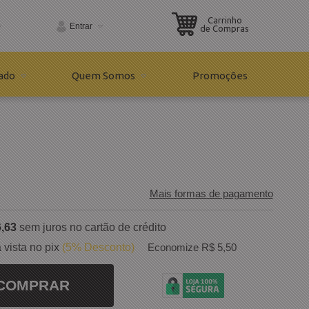
Carrinho
Entrar
de Compras
133
ado
Quem Somos
Promoções
33
erna.com.br
Mais formas de pagamento
,63
sem juros no cartão de crédito
 vista no pix
(5% Desconto)
Economize R$ 5,50
COMPRAR