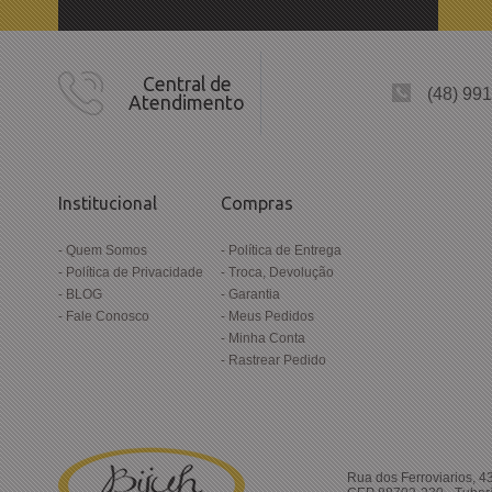
Central de
(48) 99
Atendimento
Institucional
Compras
Quem Somos
Política de Entrega
Política de Privacidade
Troca, Devolução
BLOG
Garantia
Fale Conosco
Meus Pedidos
Minha Conta
Rastrear Pedido
Rua dos Ferroviarios, 4