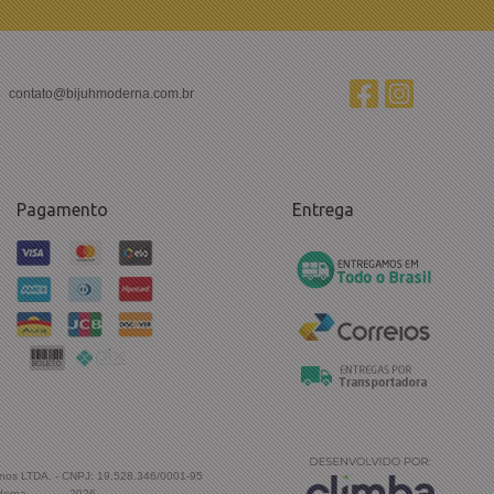
contato@bijuhmoderna.com.br
Pagamento
Entrega
inos LTDA. - CNPJ: 19.528.346/0001-95
derna
-
2026