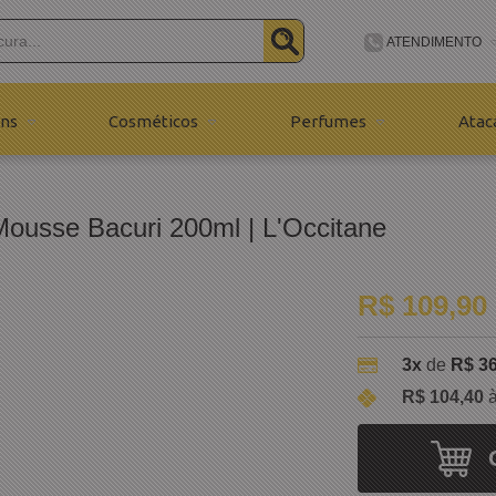
ATENDIMENTO
(48) 99191-6
ns
Cosméticos
Perfumes
Atac
(48) 9191-61
contato@bijuhmod
Mousse Bacuri 200ml | L'Occitane
R$ 109,90
3x
de
R$ 36
R$ 104,40
à