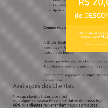
R$ 20,
Ideal para uso diário
Proporciona sensação de maciez e
Ajuda a deixar a pele com toque s
de DESCO
Compre Agora - Manteiga Corporal Text
Válido para primeira c
valor acima de R$ 1
A
Bijuh Moderna
traz para você produ
CONSULTE REGULAMEN
maquiagem feminina
,
produtos import
fashion e da beleza.
Nossos produtos são escolhidos para val
Trabalhamos com itens que unem
design
Compre com segurança na
Bijuh Moder
da sua casa.
Avaliações dos Clientes
Nossos clientes falam por nós!
veja algumas avaliações de produtos da nossa loja.
66%
dos clientes recomendam nossos produtos