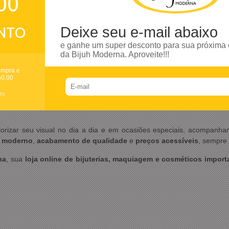
00
 bem-estar
uave e aveludado
NTO
Deixe seu e-mail abaixo
e ganhe um super desconto para sua próxima
da Bijuh Moderna. Aproveite!!!
ura Mousse Bacuri 200ml | L'Occitane au Brésil - Bijuh Moderna 
ompra e
50,00
tos selecionados com foco em qualidade, estilo e tendências. 
TO
ados
e os
famosos cosméticos coreanos
, ideais para quem busca 
orizar seu visual no dia a dia e em ocasiões especiais, acompanha
 moderno
,
acabamento de qualidade
e
preços acessíveis
, sempre
na
, sua
loja online de bijuterias, maquiagem e cosméticos impor