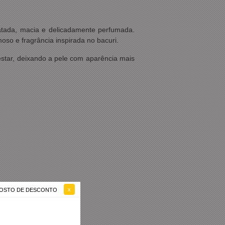
ratada, macia e delicadamente perfumada.
so e fragrância inspirada no bacuri.
-estar, deixando a pele com aparência mais
 GOSTO DE DESCONTO