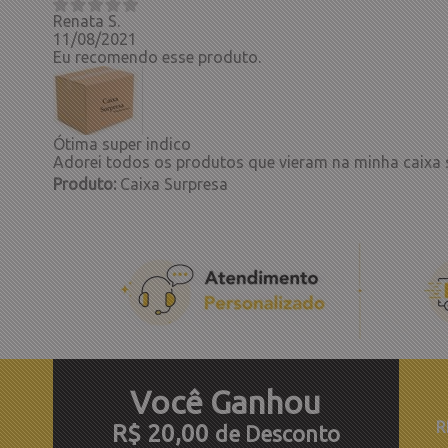
Renata S.
11/08/2021
Eu recomendo esse produto.
Ótima super indico
Adorei todos os produtos que vieram na minha caixa 
Produto:
Caixa Surpresa
Você
Ganhou
R
R$ 20,00
de Desconto