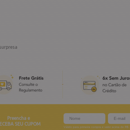
surpresa
Preencha e
ECEBA SEU CUPOM
Válido para primeira compra e valor acima de R$