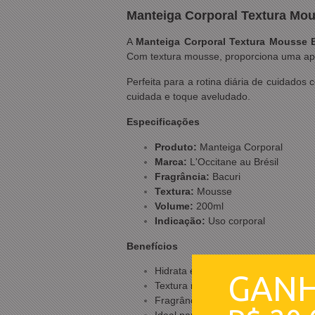
Manteiga Corporal Textura Mous
A
Manteiga Corporal Textura Mousse Ba
Com textura mousse, proporciona uma apli
Perfeita para a rotina diária de cuidados
cuidada e toque aveludado.
Especificações
Produto:
Manteiga Corporal
Marca:
L'Occitane au Brésil
Fragrância:
Bacuri
Textura:
Mousse
Volume:
200ml
Indicação:
Uso corporal
Benefícios
Hidrata e perfuma a pele
GAN
Textura mousse cremosa e confortá
Fragrância inspirada no bacuri