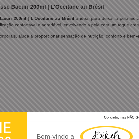
se Bacuri 200ml | L'Occitane au Brésil
curi 200ml | L'Occitane au Brésil
é ideal para deixar a pele hid
cação confortável e agradável, envolvendo a pele com um toque cremo
 corporais, ajuda a proporcionar sensação de nutrição, conforto e bem
Obrigado, mas NÃO
HE
vel
Bem-vindo a