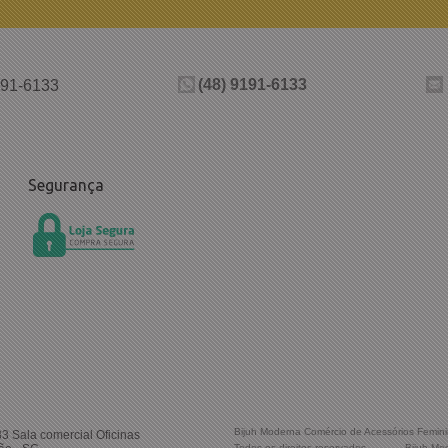
(48) 9191-6133
191-6133
Segurança
Bijuh Moderna Comércio de Acessórios Femin
33 Sala comercial Oficinas
Todos os direitos reservados
-
Bijuh Mo