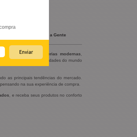
 compra
- Ande Frente, Ande com a Gente
Aqui você encontra
bijuterias modernas
,
beleza, praticidade e novidades do mundo
ndo as principais tendências do mercado.
 pensando na sua experiência de compra.
tados
, e receba seus produtos no conforto