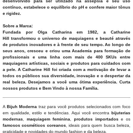
desenvolvido para ser utilizado na assepsia e seu uso
contínuo, estabelece o equilíbrio do pH e confere maior tônus
e rigidez.
Sobre a Marca:
Fundada por Olga Catharina em 1982, a
Catharine
Hill
transformou o universo de maquiagens e beauté através
de produtos inovadores e à frente de seu tempo. Ao longo de
seus anos, cresceu e criou uma Academia para formação de
profissionais e uma linha com mais de 400 SKUs entre
maquiagens artísticas, sociais e produtos para cuidados com
a pele. A
Catharine Hill
foi criada com a motivação de levar a
todos os públicos sua diversidade, inovação e o despertar da
real beleza. Desejamos a você uma ótima experiência. Curta
nossos produtos e Bem Vindo à nossa Família.
A
Bijuh Moderna
traz para você produtos selecionados com foco
em qualidade, estilo e tendências. Aqui você encontra
bijuterias
modernas
,
maquiagem feminina
,
produtos importados
e os
famosos cosméticos coreanos
, ideais para quem busca beleza,
praticidade e novidades do mundo fashion e da beleza.