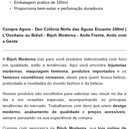
Embalagem prática de 100ml
Proporciona bem-estar e perfumação duradoura
Compre Agora - Deo Colônia Ninfa das Águas Encanto 100ml |
L'Occitane au Brésil - Bijuh Moderna - Ande Frente, Ande com
a Gente
A
Bijuh Moderna
traz para você produtos selecionados com foco
em qualidade, estilo e tendências. Aqui você encontra
bijuterias
modernas
,
maquiagem feminina
,
produtos importados
e os
famosos cosméticos coreanos
, ideais para quem busca beleza,
praticidade e novidades do mundo fashion e da beleza.
Nossos produtos são escolhidos para valorizar seu visual no dia a
dia e em ocasiões especiais, acompanhando as principais
tendências do mercado. Trabalhamos com itens que unem
design
moderno
,
acabamento de qualidade
e
preços acessíveis
,
sempre pensando na sua experiência de compra.
Compre com segurança na
Bijuh Moderna
, sua
loja online de