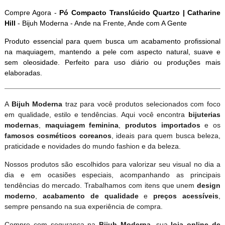
Compre Agora -
Pó Compacto Translúcido Quartzo | Catharine
Hill
- Bijuh Moderna - Ande na Frente, Ande com A Gente
Produto essencial para quem busca um acabamento profissional
na maquiagem, mantendo a pele com aspecto natural, suave e
sem oleosidade. Perfeito para uso diário ou produções mais
elaboradas.
A
Bijuh Moderna
traz para você produtos selecionados com foco
em qualidade, estilo e tendências. Aqui você encontra
bijuterias
modernas
,
maquiagem feminina
,
produtos importados
e os
famosos cosméticos coreanos
, ideais para quem busca beleza,
praticidade e novidades do mundo fashion e da beleza.
Nossos produtos são escolhidos para valorizar seu visual no dia a
dia e em ocasiões especiais, acompanhando as principais
tendências do mercado. Trabalhamos com itens que unem
design
moderno
,
acabamento de qualidade
e
preços acessíveis
,
sempre pensando na sua experiência de compra.
Compre com segurança na
Bijuh Moderna
, sua
loja online de